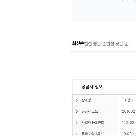
최신순
별점 높은 순
별점 낮은 순
공급사 정보
상호명
101랩
공급사 코드
201002
사업자 등록번호
153-22
통화 가능 시간
10:00 