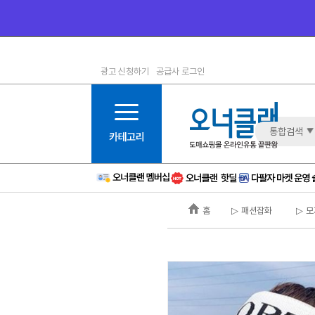
광고 신청하기
공급사 로그인
1등급
11등급
2등급
12등급
3등급
13등급
통합검색
4등급
14등급
5등급
15등급
6등급
16등급
홈
▷ 패션잡화
▷ 모
7등급
17등급
8등급
신규
9등급
주의
10등급
BAD