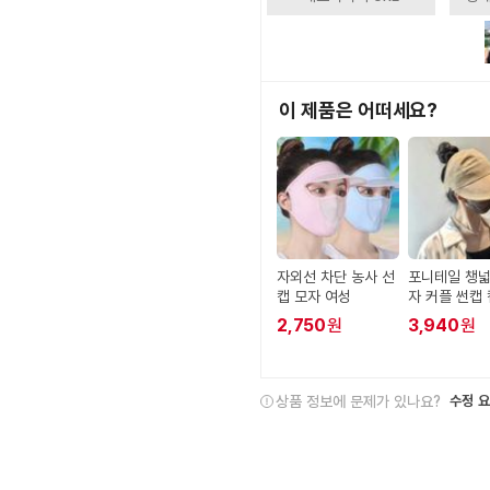
이 제품은 어떠세요?
자외선 차단 농사 선
포니테일 챙넓
캡 모자 여성
자 커플 썬캡
2,750
원
3,940
원
상품 정보에 문제가 있나요?
수정 