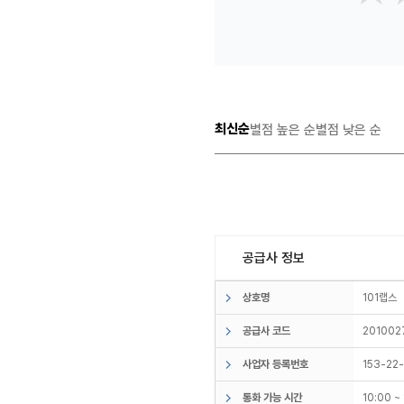
최신순
별점 높은 순
별점 낮은 순
공급사 정보
상호명
101랩
공급사 코드
201002
사업자 등록번호
153-22
통화 가능 시간
10:00 