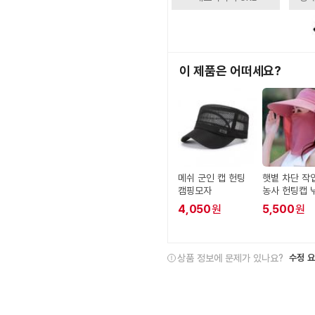
이 제품은 어떠세요?
메쉬 군인 캡 헌팅
햇볕 차단 작
캠핑모자
농사 헌팅캡 
자
4,050
원
5,500
원
상품 정보에 문제가 있나요?
수정 