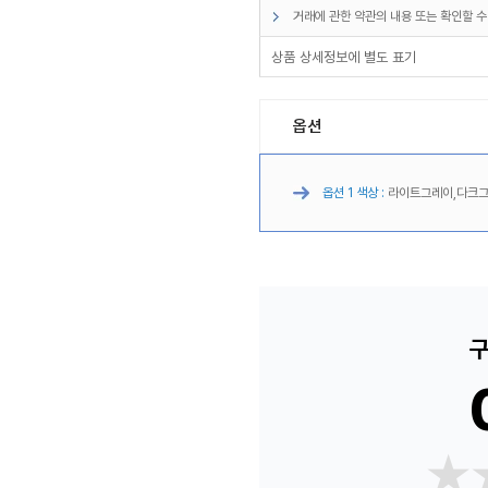
거래에 관한 약관의 내용 또는 확인할 수
상품 상세정보에 별도 표기
옵션
옵션 1 색상 :
라이트그레이,다크그
구
★
★