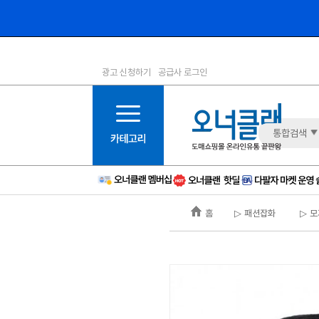
광고 신청하기
공급사 로그인
1등급
11등급
2등급
12등급
3등급
13등급
통합검색
4등급
14등급
5등급
15등급
6등급
16등급
홈
▷ 패션잡화
▷ 모
7등급
17등급
8등급
신규
9등급
주의
10등급
BAD