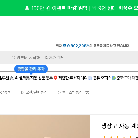
 마감 임박 
 비상주 
🔔 100만 원 이벤트
| 월 9천 원대
현재
총 9,802,208개
의 상품을 제공하고 있습니다.
주방용품
▷ 보관/밀폐용기
▷ 플라스틱용기단품
냉장고 자동 계