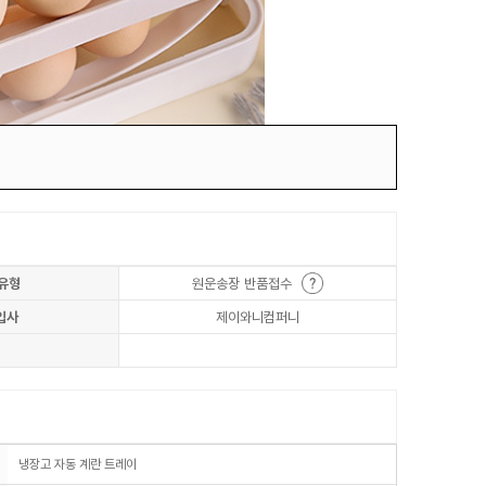
유형
원운송장 반품접수
입사
제이와니컴퍼니
냉장고 자동 계란 트레이