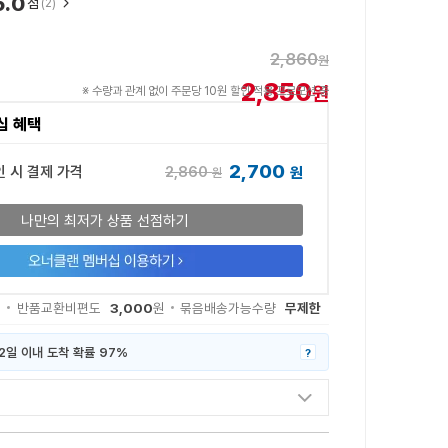
5.0
점
(2)
2,860
원
2,850
원
※ 수량과 관계 없이 주문당 10원 할인 적용 프로모션 중
십 혜택
2,700
2,860
인 시 결제 가격
원
원
나만의 최저가 상품 선점하기
3,000
무제한
원
반품교환비편도
원
묶음배송가능수량
2일 이내 도착 확률 97%
?