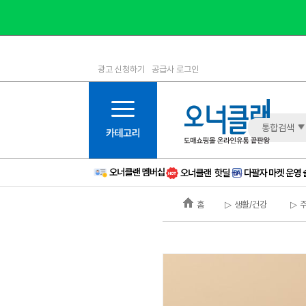
광고 신청하기
공급사 로그인
1등급
11등급
2등급
12등급
3등급
13등급
통합검색
4등급
14등급
5등급
15등급
6등급
16등급
홈
▷ 생활/건강
▷ 
7등급
17등급
8등급
신규
9등급
주의
10등급
BAD