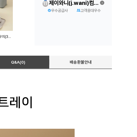
제이와니(j.wani)컴퍼니
우수공급사
고객응대우수
패브릭 여행용 신발주머니 파우치(3가지색상)
Q&A(0)
배송환불안내