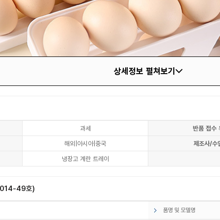
상세정보 펼쳐보기
과세
반품 접수 
해외|아시아|중국
제조사/수
냉장고 계란 트레이
14-49호)
품명 및 모델명