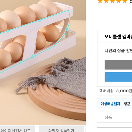
★★★★★
★★★★★
오너클랜 멤버
나만의 상품 할
3,000
택배배송
예상배송일자 :
평균 
상품
페이지 HTML태그
다팔자 상품담기