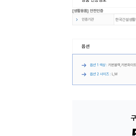
[생활용품] 안전인증
인증기관
한국건설생활
옵션
옵션 1 색상 :
카본블랙,카본화이트
옵션 2 사이즈 :
L,M
구