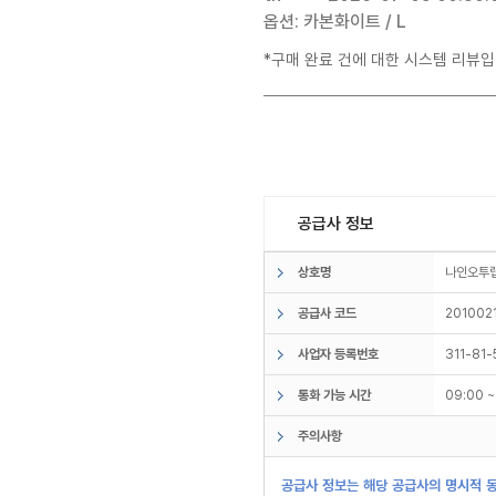
옵션: 카본화이트 / L
*구매 완료 건에 대한 시스템 리뷰입
공급사 정보
상호명
나인오투
공급사 코드
201002
사업자 등록번호
311-81
통화 가능 시간
09:00 
주의사항
공급사 정보는 해당 공급사의 명시적 동