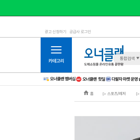
광고 신청하기
공급사 로그인
1등급
11등급
2등급
12등급
3등급
13등급
통합검색
4등급
14등급
5등급
15등급
6등급
16등급
홈
▷ 스포츠/레저
▷
7등급
17등급
8등급
신규
9등급
주의
10등급
BAD