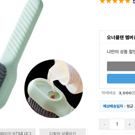
★★★★★
★★★★★
오너클랜 멤버
나만의 상품 할
3,000
택배배송
예상배송일자 :
평균 
-
+
페이지 HTML태그
다팔자 상품담기