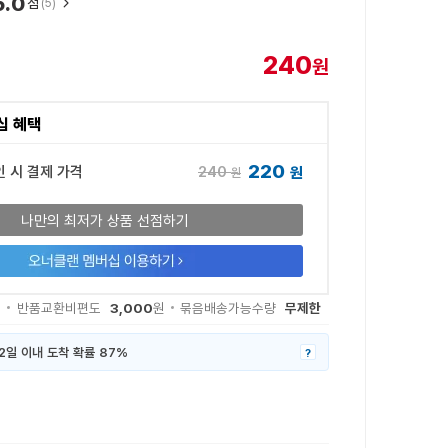
5.0
점
(5)
240
원
십 혜택
220
240
인 시 결제 가격
원
원
나만의 최저가 상품 선점하기
3,000
무제한
원
반품교환비편도
원
묶음배송가능수량
2일 이내 도착 확률 87%
?