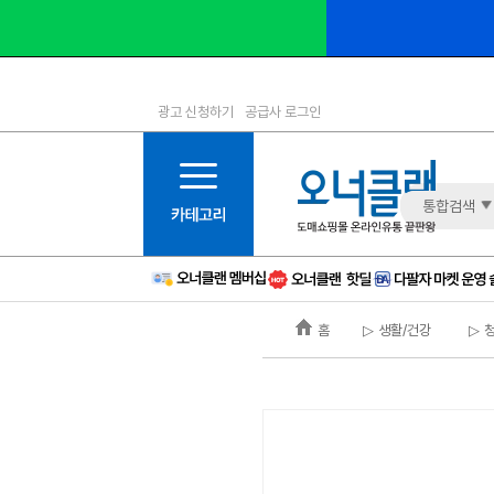
광고 신청하기
공급사 로그인
1등급
11등급
2등급
12등급
3등급
13등급
통합검색
4등급
14등급
5등급
15등급
6등급
16등급
홈
▷ 생활/건강
▷ 
7등급
17등급
8등급
신규
9등급
주의
10등급
BAD