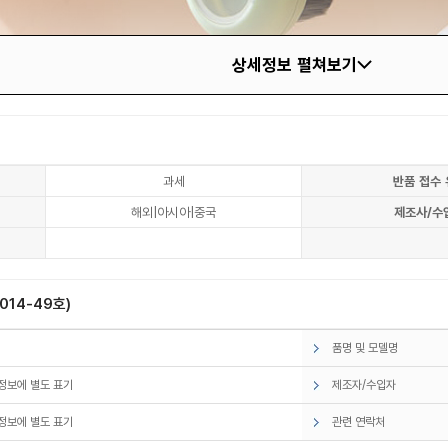
상세정보 펼쳐보기
과세
반품 접수 
해외|아시아|중국
제조사/수
14-49호)
품명 및 모델명
정보에 별도 표기
제조자/수입자
정보에 별도 표기
관련 연락처