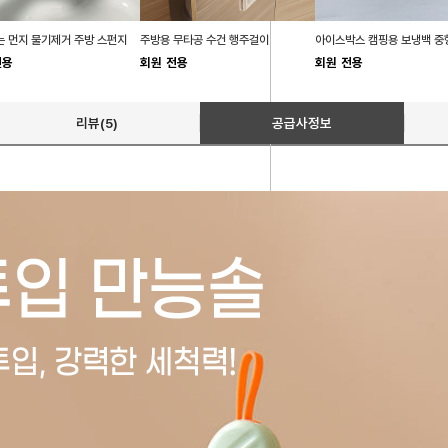
 먼지 물기제거 주방 스펀지
주방용 무타공 수건 행주걸이
아이스박스 캠핑용 보냉백 중
전용
회원 전용
회원 전용
리뷰(5)
공급사정보