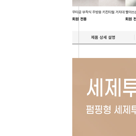
무타공 부착식 주방용 키친타월 거치대
빨아쓰는
회원 전용
회원 
제품 상세 설명