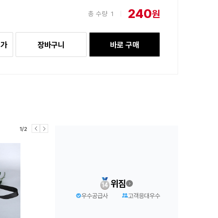
240
원
총 수량
1
|
추가
장바구니
바로 구매
1/2
위짐
우수공급사
고객응대우수