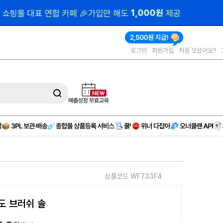
000원 
제공
로그인
회원가입
처음 오셨어요?
상품코드 WF733F4
도 브러쉬 솔