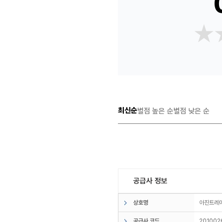
★
★
최신순
별점 높은 순
별점 낮은 순
공급사 정보
상호명
아진트
공급사 코드
201002