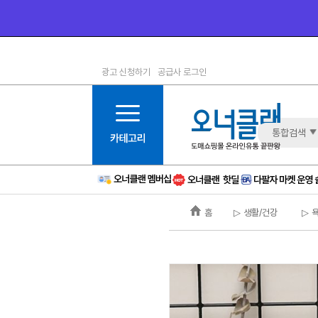
광고 신청하기
공급사 로그인
1등급
11등급
2등급
12등급
3등급
13등급
통합검색
4등급
14등급
5등급
15등급
6등급
16등급
홈
▷ 생활/건강
▷ 
7등급
17등급
8등급
신규
9등급
주의
10등급
BAD