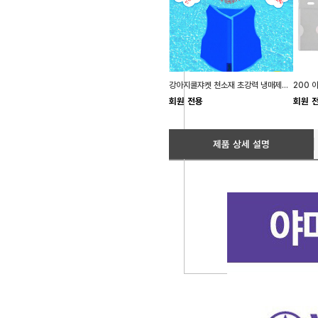
강아지쿨쟈켓 천소재 초강력 냉매제첨가 애견쿨조끼
회원 전용
회원 
제품 상세 설명