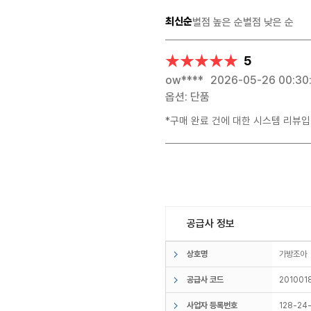
최신순
별점 높은 순
별점 낮은 순
★★★★★
★★★★★
5
ow****
2026-05-26 00:30
옵션: 단품
*구매 완료 건에 대한 시스템 리뷰입
공급사 정보
상호명
가방조
공급사 코드
201001
사업자 등록번호
128-24