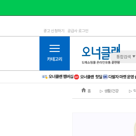
광고 신청하기
공급사 로그인
1등급
11등급
2등급
12등급
3등급
13등급
통합검색
4등급
14등급
5등급
15등급
6등급
16등급
홈
▷ 생활/건강
▷ 
7등급
17등급
8등급
신규
9등급
주의
10등급
BAD