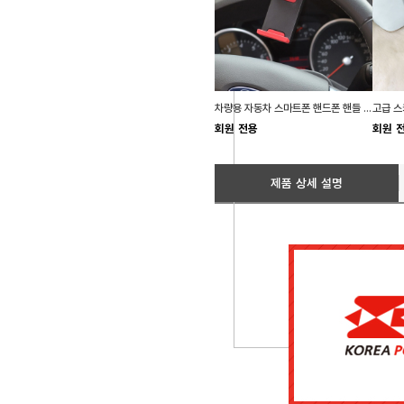
차량용 자동차 스마트폰 핸드폰 핸들 거치대 홀더
회원 전용
회원 
제품 상세 설명