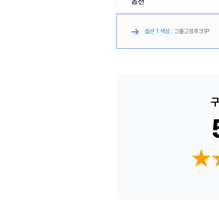
옵션
옵션 1 색상 :
그물고정후크1P
구
★
★