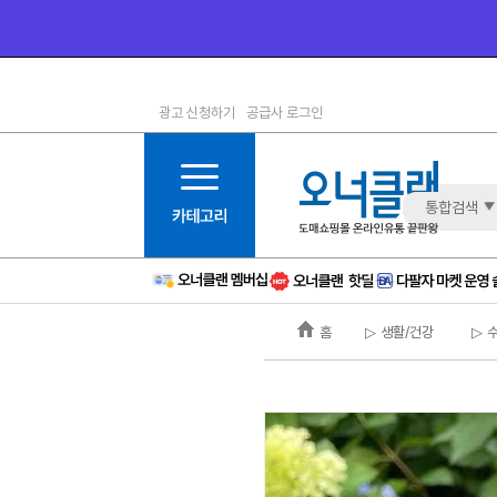
광고 신청하기
공급사 로그인
1등급
11등급
2등급
12등급
3등급
13등급
통합검색
4등급
14등급
5등급
15등급
6등급
16등급
홈
▷ 생활/건강
▷ 
7등급
17등급
8등급
신규
9등급
주의
10등급
BAD