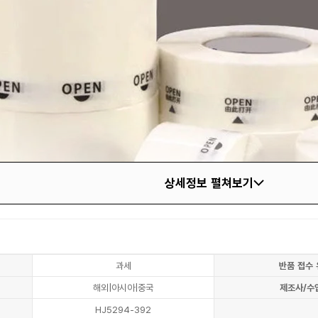
상세정보 펼쳐보기
과세
반품 접수 
해외|아시아|중국
제조사/수
HJ5294-392