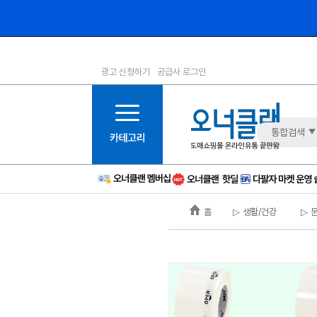
광고 신청하기
공급사 로그인
1등급
11등급
2등급
12등급
3등급
13등급
통합검색
4등급
14등급
5등급
15등급
6등급
16등급
홈
▷ 생활/건강
▷ 
7등급
17등급
8등급
신규
9등급
주의
10등급
BAD