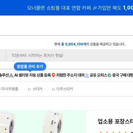
 1,
오너클랜 쇼핑몰 대표 연합 카페 🎉가입만 해도
현재
총 9,804,100개
의 상품을 제공하고 있습니다.
문구/사무용품
▷ 스티커
▷ 다꾸스티커
업소용 포장스티