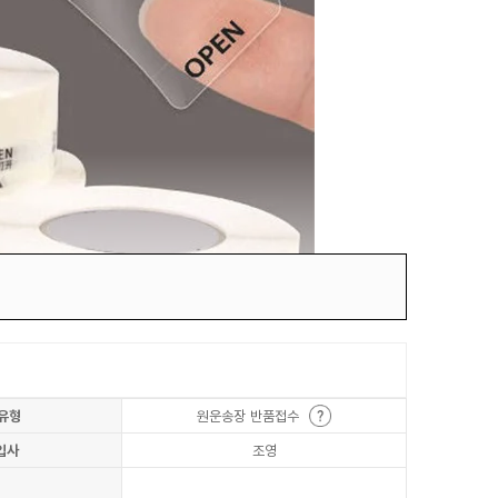
유형
원운송장 반품접수
입사
조영