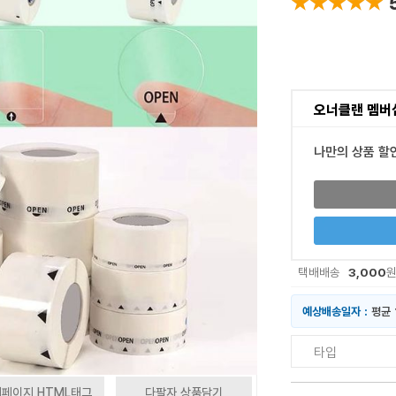
★★★★★
★★★★★
오너클랜 멤버
나만의 상품 할
3,000
택배배송
예상배송일자 :
평균 
타입
페이지 HTML태그
다팔자 상품담기