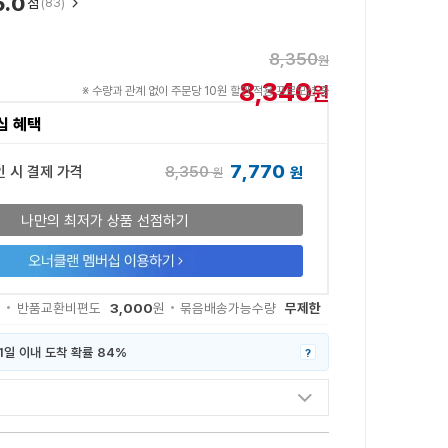
5.0
점
(83)
8,350
원
8,340
원
※ 수량과 관계 없이 주문당 10원 할인 적용 프로모션 중
십 혜택
7,770
8,350
인 시 결제 가격
원
원
나만의 최저가 상품 선점하기
3,000
무제한
원
반품교환비편도
원
묶음배송가능수량
1일 이내 도착 확률 84%
?