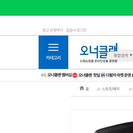
광고 신청하기
공급사 로그인
1등급
11등급
2등급
12등급
3등급
13등급
통합검색
4등급
14등급
5등급
15등급
6등급
16등급
홈
▷ 스포츠/레저
▷
7등급
17등급
8등급
신규
9등급
주의
10등급
BAD