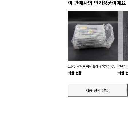
이 판매사의 인기상품이에요
포장완충재 에어팩 포장용 뽁뽁이 C형 DD-10138
회원 전용
회원 
제품 상세 설명