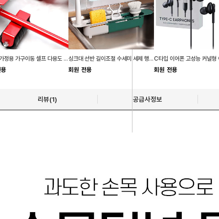
지렛대 가정용 가구이동 셀프 다용도 바퀴 만능지렛대
싱크대 선반 길이조절 수세미 세제 행주 걸이 거치대
전용
회원 전용
회원 전용
리뷰(1)
공급사정보