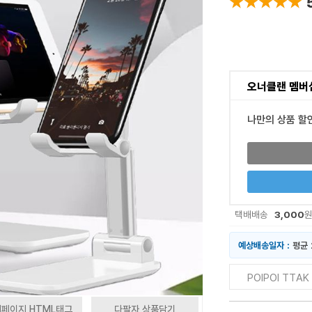
★★★★★
★★★★★
오너클랜 멤버
나만의 상품 할
3,000
택배배송
예상배송일자 :
평균 
POIPOI TT
페이지 HTML태그
다팔자 상품담기