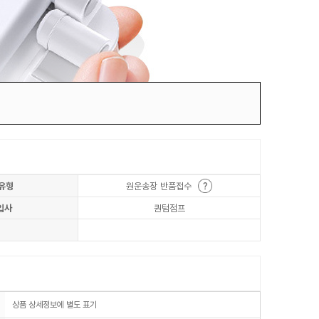
유형
원운송장 반품접수
입사
퀀텀점프
상품 상세정보에 별도 표기