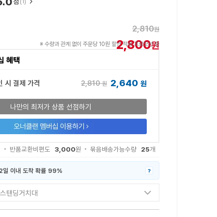
5.0
점
(1)
2,810
원
2,800
원
※ 수량과 관계 없이 주문당 10원 할인 적용 프로모션 중
십 혜택
2,640
2,810
인 시 결제 가격
원
원
나만의 최저가 상품 선점하기
3,000
25
원
반품교환비편도
원
묶음배송가능수량
개
2일 이내 도착 확률 99%
?
AK 스탠딩거치대