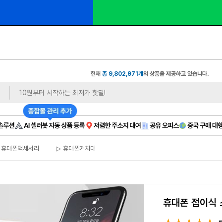
 마감 임박 
 비상주 
🔔 100만 원 이벤트
| 월 9천 원대
현재
총 9,802,971개
의 상품을 제공하고 있습니다.
 휴대폰액세서리
▷ 휴대폰거치대
휴대폰 접이식 