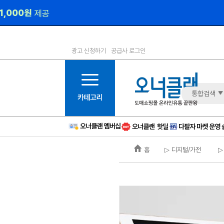
광고 신청하기
공급사 로그인
1등급
11등급
2등급
12등급
3등급
13등급
통합검색
4등급
14등급
5등급
15등급
6등급
16등급
홈
▷ 디지털/가전
▷
7등급
17등급
8등급
신규
9등급
주의
10등급
BAD