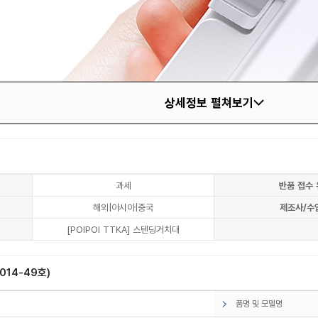
상세정보 펼쳐보기
과세
반품 접수 
해외|아시아|중국
제조사/수
[POIPOI TTKA] 스텐딩거치대
14-49호)
품명 및 모델명