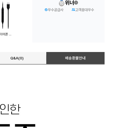
위너
우수공급사
고객응대우수
C타입 이어폰 고성능 커널형 이어폰 S20/노트/프로
Q&A(0)
배송환불안내