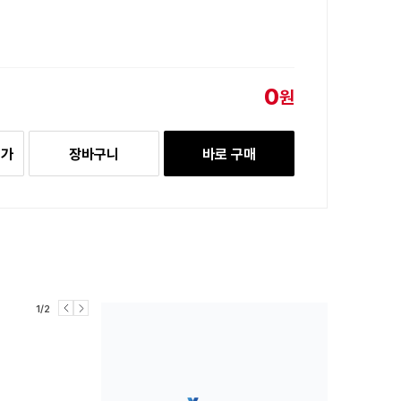
0
원
추가
장바구니
바로 구매
1/2