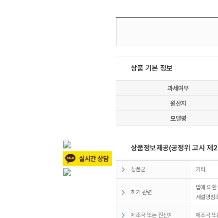
상품 기본 정보
과세여부
원산지
모델명
모우 산분기
상품정보제공(공정위 고시 제20
상품군
기타
법에 의한
허가 관련
세설명참
제조국 또는 원산지
제조국 또