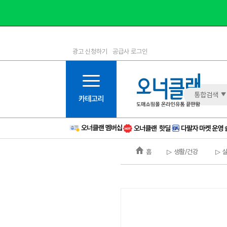
광고 신청하기
공급사 로그인
1등급
11등급
2등급
12등급
3등급
13등급
통합검색
4등급
14등급
5등급
15등급
6등급
16등급
홈
▷ 생활/건강
▷ 
7등급
17등급
8등급
신규
9등급
주의
10등급
BAD