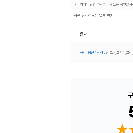
거래에 관한 약관의 내용 또는 확인할 수
상품 상세정보에 별도 표기
옵션
옵션 1 색상 :
딥 그린,그레이,그린,
구
★
★