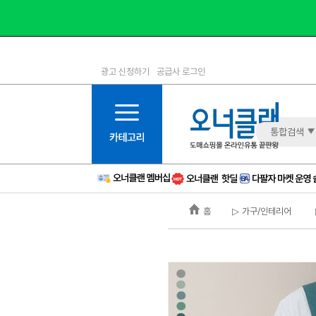
광고 신청하기
공급사 로그인
1등급
11등급
2등급
12등급
3등급
13등급
통합검색
4등급
14등급
5등급
15등급
6등급
16등급
홈
▷ 가구/인테리어
7등급
17등급
8등급
신규
9등급
주의
10등급
BAD