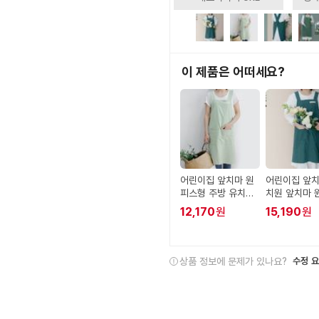
이 제품은 어떠세요?
어린이집 앞치마 원
어린이집 앞치
피스형 주방 유치원
치원 앞치마 
솔리드
형 가슴받이 
12,170
원
15,190
원
리 무지 미용
상품 정보에 문제가 있나요?
수정 