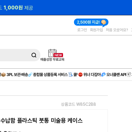
000원 
제공
로그인
회원가입
처음 오셨어요?
상품코드 W85C2B8
 수납함 플라스틱 붓통 미술용 케이스