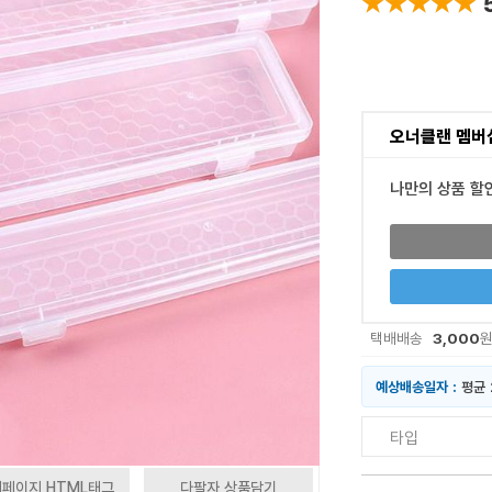
★★★★★
★★★★★
오너클랜 멤버
나만의 상품 할
3,000
택배배송
예상배송일자 :
평균 
타입
페이지 HTML태그
다팔자 상품담기