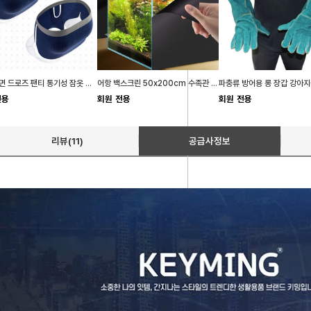
남자 숙면 드로즈 팬티 통기성 잠옷 시원한 치마팬티
어항 백스크린 50x200cm 수족관 열대어 암막시트지
전용
회원 전용
회원 전용
리뷰(11)
공급사정보