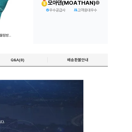
모아댄(MOATHAN)
우수공급사
고객응대우수
파충류 방어용 롱 장갑 강아지물림방지 안전 훈련용품
Q&A(8)
배송환불안내