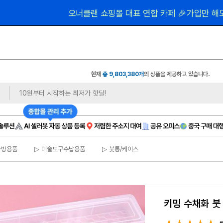
 1,
오너클랜 쇼핑몰 대표 연합 카페 🎉가입만 해도
현재
총 9,803,380개
의 상품을 제공하고 있습니다.
화방용품
▷ 미술도구수납용품
▷ 붓통/케이스
키밍 수채화 붓