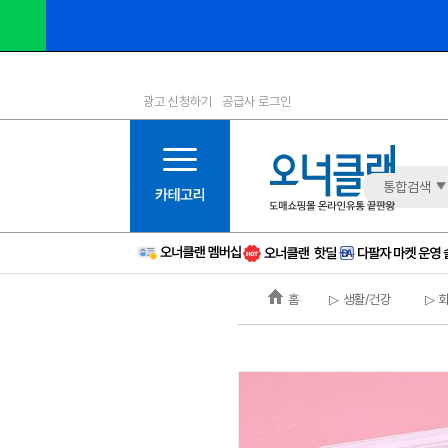
광고 신청하기
공급사 로그인
1등급
11등급
2등급
12등급
3등급
13등급
통합검색
4등급
14등급
5등급
15등급
6등급
16등급
홈
▷ 생활/건강
▷ 
7등급
17등급
8등급
신규
9등급
주의
10등급
BAD