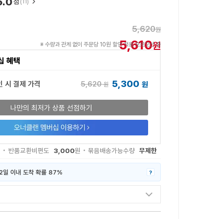
5.0
점
(11)
5,620
원
5,610
원
※ 수량과 관계 없이 주문당 10원 할인 적용 프로모션 중
십 혜택
5,300
5,620
인 시 결제 가격
원
원
나만의 최저가 상품 선점하기
3,000
무제한
원
반품교환비편도
원
묶음배송가능수량
2일 이내 도착 확률 87%
?