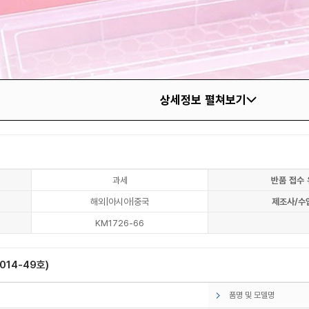
상세정보 펼쳐보기
과세
반품 접수 
해외|아시아|중국
제조사/수
KM1726-66
14-49호)
품명 및 모델명