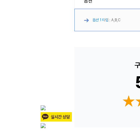
옵션
옵션 1 타입 :
A,B,C
구
★
★