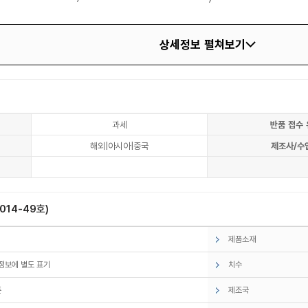
상세정보 펼쳐보기
과세
반품 접수 
해외|아시아|중국
제조사/수
14-49호)
제품소재
정보에 별도 표기
치수
존
제조국