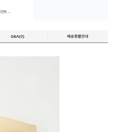
퓨처월드선글라스 패션안경 포인트 자외선차단 사계절
Q&A(0)
배송환불안내