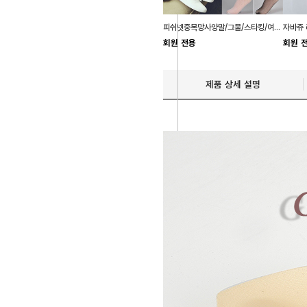
피쉬넷중목망사양말/그물/스타킹/여성양말/시스루
회원 전용
회원 
제품 상세 설명