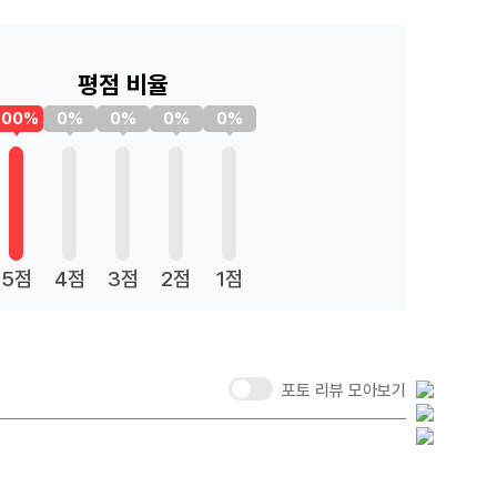
평점 비율
100%
0%
0%
0%
0%
5점
4점
3점
2점
1점
포토 리뷰 모아보기