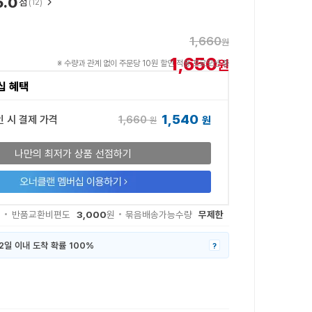
5.0
점
(12)
1,660
원
1,650
원
※ 수량과 관계 없이 주문당 10원 할인 적용 프로모션 중
십 혜택
1,540
1,660
인 시 결제 가격
원
원
나만의 최저가 상품 선점하기
3,000
무제한
원
반품교환비편도
원
묶음배송가능수량
2일 이내 도착 확률 100%
?