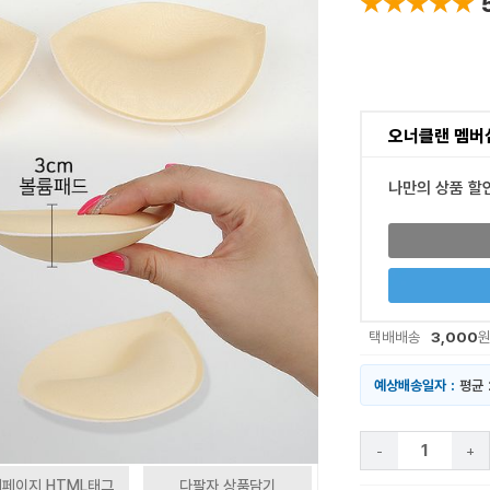
★★★★★
★★★★★
오너클랜 멤버
나만의 상품 할
3,000
택배배송
예상배송일자 :
평균 
-
+
페이지 HTML태그
다팔자 상품담기