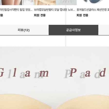
자바쥬 라인힙업사각팬티 힙업 엉덩이 보정속옷
브라캡모달반팔티 모달 캡내장 노브라 일체형 티셔츠
전용
회원 전용
회원 전용
리뷰(12)
공급사정보