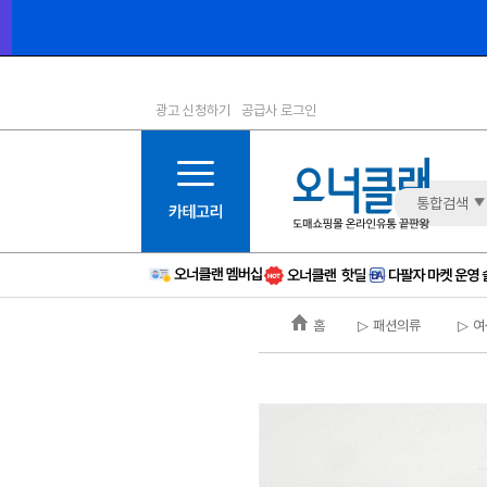
광고 신청하기
공급사 로그인
1등급
11등급
2등급
12등급
3등급
13등급
통합검색
4등급
14등급
5등급
15등급
6등급
16등급
홈
▷ 패션의류
▷ 여
7등급
17등급
8등급
신규
9등급
주의
10등급
BAD