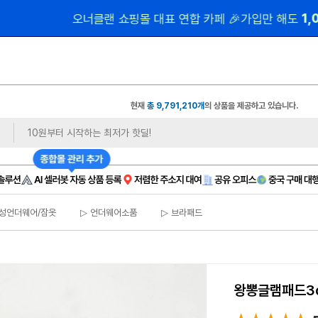
 1,
오너클랜 쇼핑몰 대표 연합 카페 🎉가입만 해도
현재
총 9,791,210개
의 상품을 제공하고 있습니다.
성언더웨어/잠옷
▷ 언더웨어소품
▷ 브라패드
왕뽕글램패드3