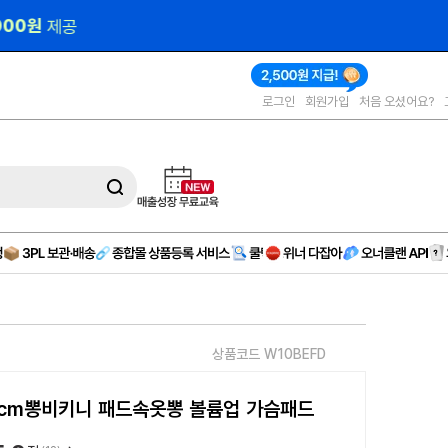
000원 
제공
로그인
회원가입
처음 오셨어요?
상품코드 W10BEFD
cm뽕비키니 패드속옷뽕 볼륨업 가슴패드