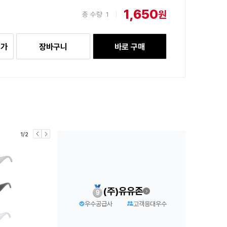
1,650
원
총 수량
1
|
추가
장바구니
바로 구매
1/2
(주)유유존
우수공급사
고객응대우수