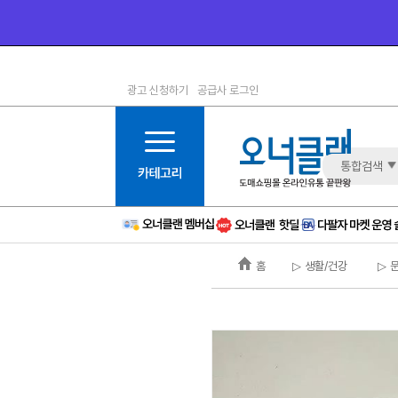
광고 신청하기
공급사 로그인
1등급
11등급
2등급
12등급
3등급
13등급
통합검색
4등급
14등급
5등급
15등급
6등급
16등급
홈
▷ 생활/건강
▷ 
7등급
17등급
8등급
신규
9등급
주의
10등급
BAD