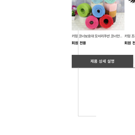
키밍 코너보호대 모서리쿠션 코너안전가드
회원 전용
회원 
제품 상세 설명