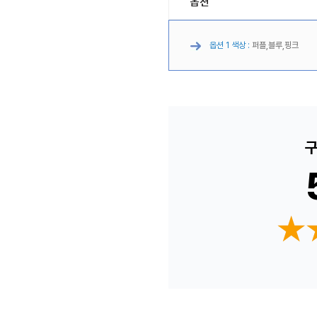
옵션
옵션 1 색상 :
퍼플,블루,핑크
구
★
★