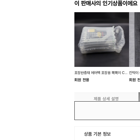
이 판매사의 인기상품이에요
포장완충재 에어팩 포장용 뽁뽁이 C형 DD-10138
회원 전용
회원 
제품 상세 설명
상품 기본 정보