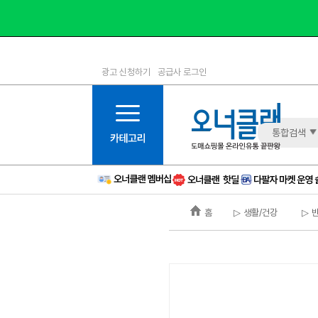
광고 신청하기
공급사 로그인
1등급
11등급
2등급
12등급
3등급
13등급
통합검색
4등급
14등급
5등급
15등급
6등급
16등급
홈
▷ 생활/건강
▷ 
7등급
17등급
8등급
신규
9등급
주의
10등급
BAD