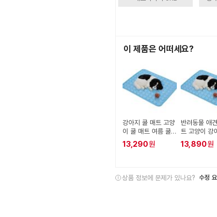
이 제품은 어떠세요?
강아지 쿨 매트 고양
반려동물 애견
이 쿨 매트 여름 쿨
트 고양이 강
링 반려동물 시원 메
매트 여름
13,290
원
13,890
원
쉬 패드 방석
상품 정보에 문제가 있나요?
수정 