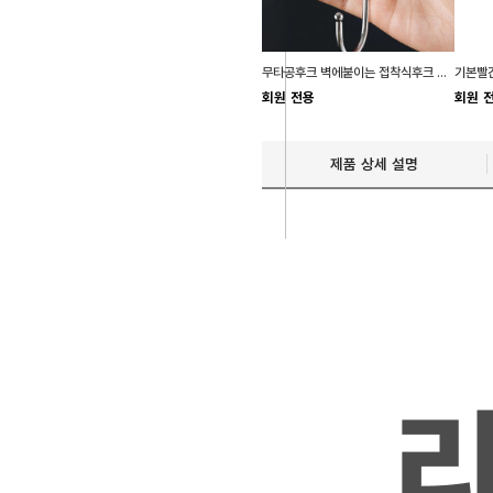
무타공후크 벽에붙이는 접착식후크 욕실용품정리
기본빨간
회원 전용
회원 
제품 상세 설명