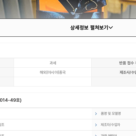
상세정보 펼쳐보기
과세
반품 접수 
해외|아시아|중국
제조사/수
14-49호)
품명 및 모델명
참조
제조자/수입자
참조
관련 연락처