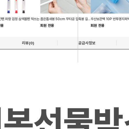
펜 파랑 검정 삼색볼펜 막쓰는
좁은틈새봉 50cm 무타공 압축봉 길이조절
우산보관백 10P 반투명지퍼
전용
회원 전용
회원 전용
리뷰(0)
공급사정보