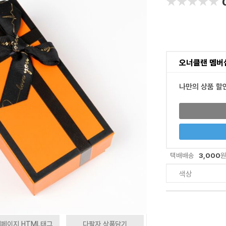
★★★★★
★★★★★
오너클랜 멤버
나만의 상품 할
3,000
택배배송
색상
페이지 HTML태그
다팔자 상품담기