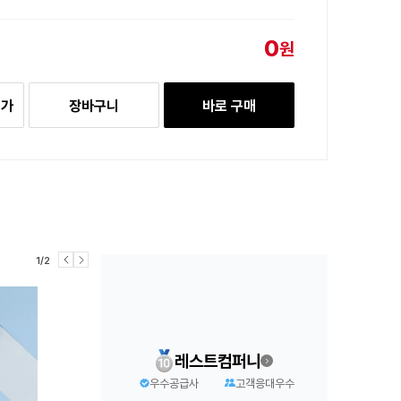
0
원
추가
장바구니
바로 구매
1/2
레스트컴퍼니
우수공급사
고객응대우수