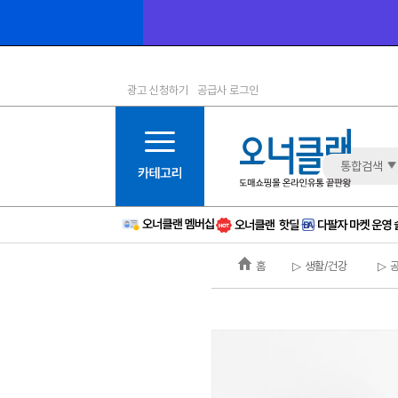
광고 신청하기
공급사 로그인
1등급
11등급
2등급
12등급
3등급
13등급
통합검색
4등급
14등급
5등급
15등급
6등급
16등급
홈
▷ 생활/건강
▷ 
7등급
17등급
8등급
신규
9등급
주의
10등급
BAD