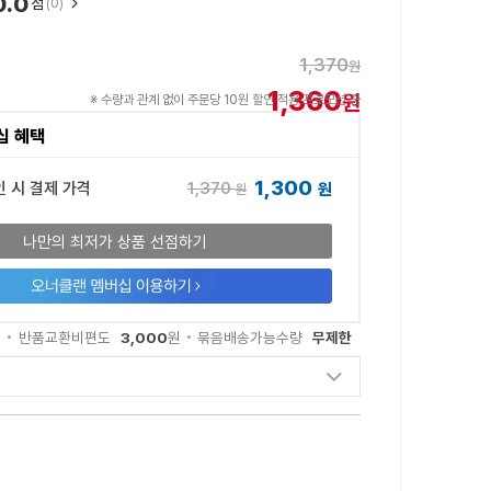
0.0
점
(0)
1,370
원
1,360
원
※ 수량과 관계 없이 주문당 10원 할인 적용 프로모션 중
십 혜택
1,300
1,370
인 시 결제 가격
원
원
나만의 최저가 상품 선점하기
3,000
무제한
원
반품교환비편도
원
묶음배송가능수량