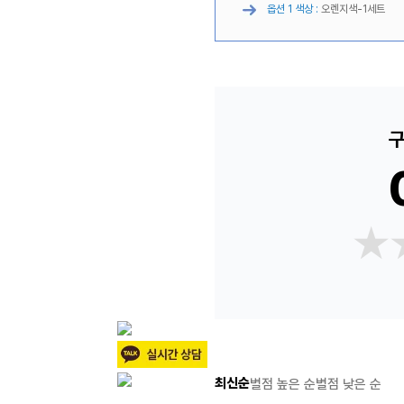
옵션 1 색상 :
오렌지색-1세트
구
★
★
최신순
별점 높은 순
별점 낮은 순