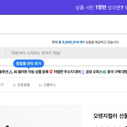
 1장만 
 무료 제
상품 사진
있으면❓ 모델컷/쇼츠까지
현재
총 9,805,014개
의 상품을 제공하고 있습니다.
공구
▷ 포장용품
▷ 선물박스
오렌지컬러 선