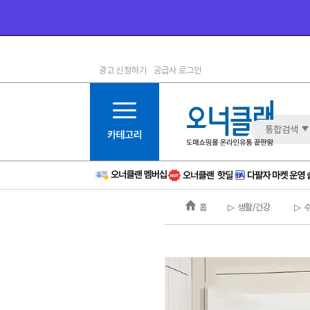
광고 신청하기
공급사 로그인
1등급
11등급
2등급
12등급
3등급
13등급
통합검색
4등급
14등급
5등급
15등급
6등급
16등급
홈
▷ 생활/건강
▷ 
7등급
17등급
8등급
신규
9등급
주의
10등급
BAD