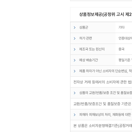
상품정보제공(공정위 고시 제20
상품군
기타
허가 관련
인증대상
제조국 또는 원산지
중국
예상 배송기간
평일기준 
제품 하자가 아닌 소비자의 단순변심, 착
전자상 거래 등에서의 소비자에 관한 법률
상품의 교환/반품/보증 조건 및 품질보증
교환/반품/보증조건 및 품질보증 기준은
피해자 피해보상의 처리, 재화등에 대한 
본 상품은 소비자분쟁해결기준(공정거래위