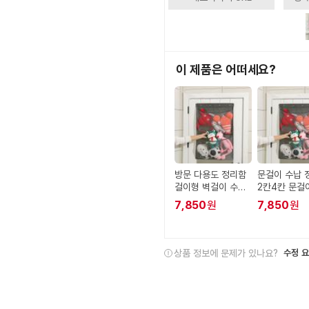
이 제품은 어떠세요?
방문 다용도 정리함
문걸이 수납 
걸이형 벽걸이 수납
2칸4칸 문걸
함 소품 포켓
포켓 벽걸이 
7,850
원
7,850
원
다용도 방문 
상품 정보에 문제가 있나요?
수정 