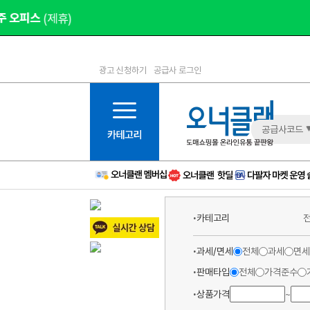
광고 신청하기
공급사 로그인
1등급
11등급
2등급
12등급
3등급
13등급
공급사코드
4등급
14등급
5등급
15등급
6등급
16등급
7등급
17등급
카테고리
8등급
신규
9등급
주의
과세/면세
전체
과세
면세
10등급
BAD
판매타입
전체
가격준수
상품가격
~